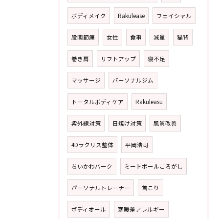
ボディメイク
Rakulease
フェイシャル
股関節痛
女性
食事
減量
猫背
巻き肩
リフトアップ
寝不足
マッサージ
パーソナルジム
トータルボディケア
Rakuleasu
紫外線対策
日焼け対策
肌質改善
4Dラクリス整体
平岡浩司
ちいかわパーク
ミートボールころがし
パーソナルトレーナー
首こり
ボディオール
寒暖差アレルギー