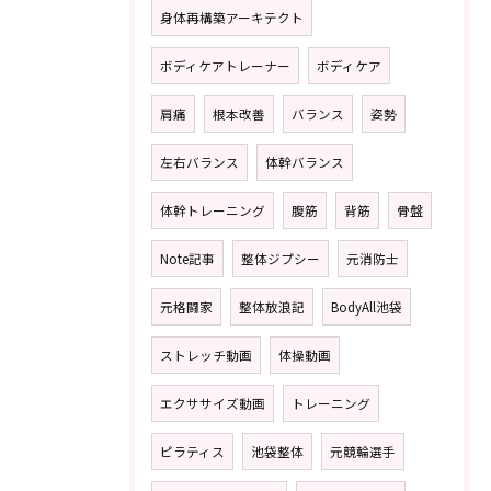
身体再構築アーキテクト
ボディケアトレーナー
ボディケア
肩痛
根本改善
バランス
姿勢
左右バランス
体幹バランス
体幹トレーニング
腹筋
背筋
骨盤
Note記事
整体ジプシー
元消防士
元格闘家
整体放浪記
BodyAll池袋
ストレッチ動画
体操動画
エクササイズ動画
トレーニング
ピラティス
池袋整体
元競輪選手