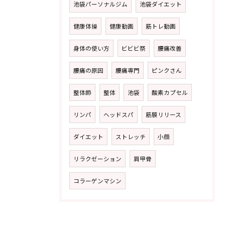
池袋パーソナルジム
池袋ダイエット
健康体操
健康動画
筋トレ動画
身体の使い方
ビビビ祭
腰痛改善
腰痛の原因
腰痛専門
ピンクさん
整体師
整体
池袋
酸素カプセル
リンパ
ヘッドスパ
筋膜リリース
ダイエット
ストレッチ
小顔
リラクゼーション
肩甲骨
コラーゲンマシン