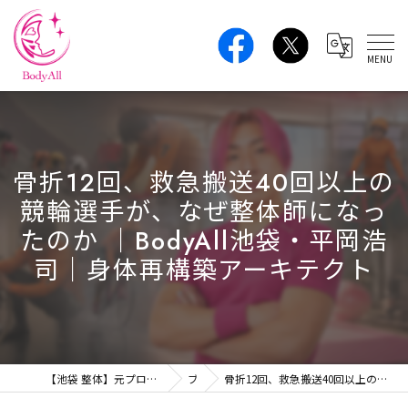
骨折12回、救急搬送40回以上の
競輪選手が、なぜ整体師になっ
たのか ｜BodyAll池袋・平岡浩
司｜身体再構築アーキテクト
【池袋 整体】元プロアスリートの本格ボディケア｜肩こり・腰痛・姿勢改善 BodyAll
ブログ
骨折12回、救急搬送40回以上の競輪選手が、なぜ整体師になったのか ｜BodyAll池袋・平岡浩司｜身体再構築アーキテクト