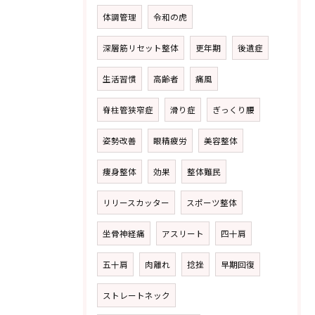
体調管理
令和の虎
深層筋リセット整体
更年期
後遺症
生活習慣
高齢者
痛風
脊柱管狭窄症
滑り症
ぎっくり腰
姿勢改善
眼精疲労
美容整体
痩身整体
効果
整体難民
リリースカッター
スポーツ整体
坐骨神経痛
アスリート
四十肩
五十肩
肉離れ
捻挫
早期回復
ストレートネック