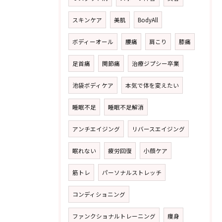
スキンケア
美肌
BodyAll
ボディーオール
腰痛
肩こり
膝痛
足首痛
関節痛
治療ジプシー卒業
池袋ボディケア
本気で体を変えたい
睡眠不足
睡眠不足解消
アンチエイジング
リバースエイジング
眠れない
疲労回復
小顔ケア
筋トレ
パーソナルストレッチ
コンディショニング
ファンクショナルトレーニング
痩身