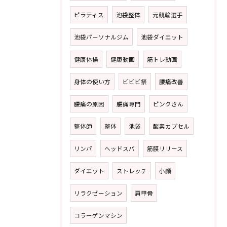
ピラティス
池袋整体
元競輪選手
池袋パーソナルジム
池袋ダイエット
健康体操
健康動画
筋トレ動画
身体の使い方
ビビビ祭
腰痛改善
腰痛の原因
腰痛専門
ピンクさん
整体師
整体
池袋
酸素カプセル
リンパ
ヘッドスパ
筋膜リリース
ダイエット
ストレッチ
小顔
リラクゼーション
肩甲骨
コラーゲンマシン