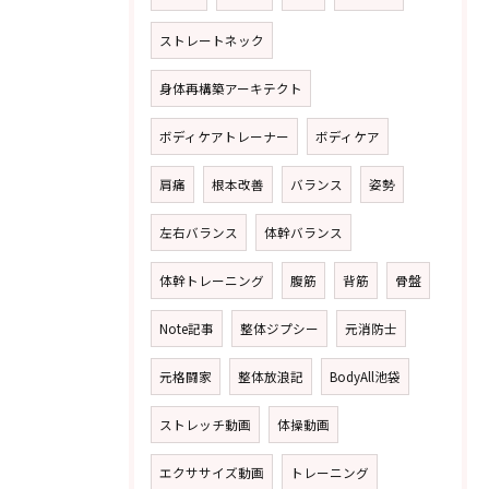
ストレートネック
身体再構築アーキテクト
ボディケアトレーナー
ボディケア
肩痛
根本改善
バランス
姿勢
左右バランス
体幹バランス
体幹トレーニング
腹筋
背筋
骨盤
Note記事
整体ジプシー
元消防士
元格闘家
整体放浪記
BodyAll池袋
ストレッチ動画
体操動画
エクササイズ動画
トレーニング