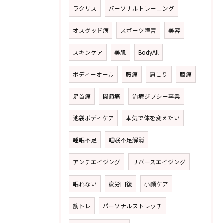
ラクリス
パーソナルトレーニング
オスグッド病
スポーツ障害
美容
スキンケア
美肌
BodyAll
ボディーオール
腰痛
肩こり
膝痛
足首痛
関節痛
治療ジプシー卒業
池袋ボディケア
本気で体を変えたい
睡眠不足
睡眠不足解消
アンチエイジング
リバースエイジング
眠れない
疲労回復
小顔ケア
筋トレ
パーソナルストレッチ