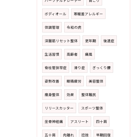
パーソナルトレーナー
首こり
ボディオール
寒暖差アレルギー
体調管理
令和の虎
深層筋リセット整体
更年期
後遺症
生活習慣
高齢者
痛風
脊柱管狭窄症
滑り症
ぎっくり腰
姿勢改善
眼精疲労
美容整体
痩身整体
効果
整体難民
リリースカッター
スポーツ整体
坐骨神経痛
アスリート
四十肩
五十肩
肉離れ
捻挫
早期回復