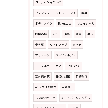
コンディショニング
ファンクショナルトレーニング
痩身
ボディメイク
Rakulease
フェイシャル
股関節痛
女性
食事
減量
猫背
巻き肩
リフトアップ
寝不足
マッサージ
パーソナルジム
トータルボディケア
Rakuleasu
紫外線対策
日焼け対策
肌質改善
4Dラクリス整体
平岡浩司
ちいかわパーク
ミートボールころがし