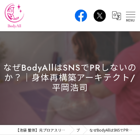
なぜBodyAllはSNSでPRしないの
か？｜身体再構築アーキテクト/
平岡浩司
【池袋 整体】元プロアスリートの本格ボディケア｜肩こり・腰痛・姿勢改善 BodyAll
ブログ
なぜBodyAllはSNSでPRしないのか？｜身体再構築アーキテクト/平岡浩司