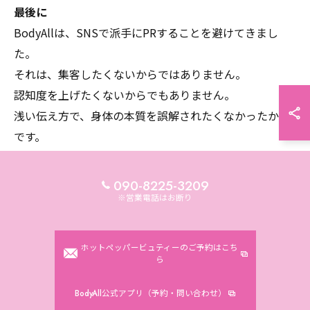
最後に
BodyAllは、SNSで派手にPRすることを避けてきまし
た。
それは、集客したくないからではありません。
認知度を上げたくないからでもありません。
浅い伝え方で、身体の本質を誤解されたくなかったから
です。
不特定多数に向けて、無責任に「これをやれば改善しま
す」と言いたくなかったからです。
090-8225-3209
人気店になりたくないわけではありません。
※営業電話はお断り
ただ、浅はかな人気店にはなりたくありません。
本当に身体を変えたい方。
ホットペッパービュティーのご予約はこち
自分の身体と向き合いたい方。
ら
どこに行っても変わらなかった方。
BodyAll公式アプリ（予約・問い合わせ）
表面的なリラクゼーションではなく、身体の本質から見