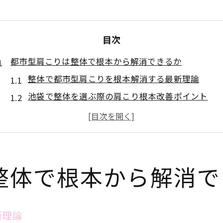
目次
都市型肩こりは整体で根本から解消できるか
整体で都市型肩こりを根本解消する最新理論
池袋で整体を選ぶ際の肩こり根本改善ポイント
整体と日常生活習慣が肩こりに及ぼす影響とは
池袋の整体が都市型肩こりに注目される理由
整体の視点から見た肩こり再発の予防策を解説
整体選びで肩こりが再発する本当の理由
整体で根本から解消で
なぜ整体選びが肩こり再発の分かれ道になるのか
整体院選びで失敗しない肩こり改善の秘訣とは
新理論
池袋整体ランキングだけでは肩こりが治らない理