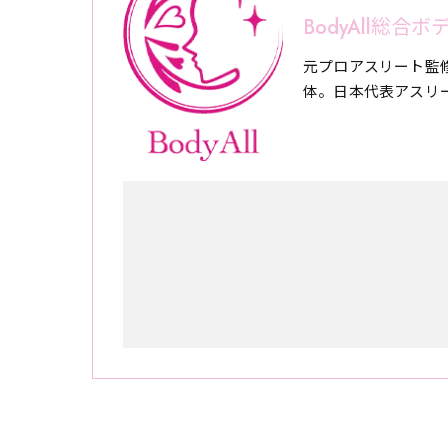
BodyAll総
元プロアスリート監
体。日本代表アスリ