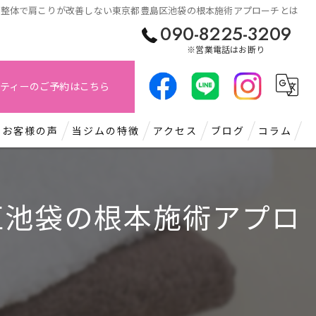
の整体で肩こりが改善しない東京都豊島区池袋の根本施術アプローチとは
090-8225-3209
※営業電話はお断り
ティーのご予約はこちら
お客様の声
当ジムの特徴
アクセス
ブログ
コラム
パーソナル
区池袋の根本施術アプロ
もみほぐし
肩こり
痩身
腰痛