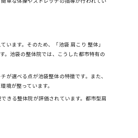
る簡単な体操やストレッチの指導が行われてい
ています。そのため、「池袋 肩こり 整体」
ます。池袋の整体院では、こうした都市特有の
ーチが選べる点が池袋整体の特徴です。また、
い環境が整っています。
現できる整体院が評価されています。都市型肩