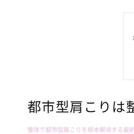
都市型肩こりは
整体で都市型肩こりを根本解消する最