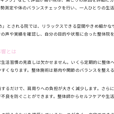
姿勢測定や体のバランスチェックを行い、一人ひとりの生
口コミで評判の整体が選ばれる理由を分析
肩こり改善に骨格調整を組み込むべき理由
すめ」とされる院では、リラックスできる空間やきめ細かな
整体で骨格調整が肩こり改善に欠かせない理由
者の声や実績を確認し、自分の目的や状態に合った整体院
骨格の歪みと肩こりの関連性を整体視点で解説
骨盤矯正を取り入れた整体の効果的な施術法
影響とは
整体＋骨格調整で肩こりを根本から予防する方法
池袋整体で受ける骨格調整のメリットとは
常生活習慣の見直しは欠かせません。いくら定期的に整体
やすくなります。整体施術は筋肉や関節のバランスを整え
整体で慢性的な肩こりと決別する方法
整体で慢性的な肩こりと決別する実践ステップ
善するだけで、肩周りへの負担が大きく減少します。さら
整体施術後のセルフケアで肩こり再発を防ぐ方法
行不良を防ぐことができます。整体師からセルフケアや生
池袋整体おすすめの長期的肩こり対策とは
整体で根本改善を目指す肩こりケアの流れ