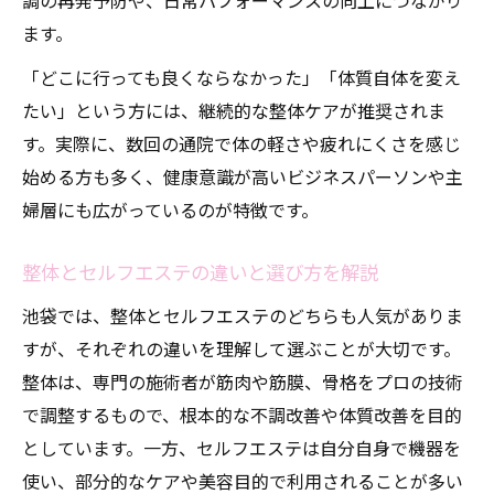
調の再発予防や、日常パフォーマンスの向上につながり
整体の効果を持続させるコツと日常ケア法
ます。
整体施術で健康パフォーマンスを高める方
「どこに行っても良くならなかった」「体質自体を変え
法
たい」という方には、継続的な整体ケアが推奨されま
継続整体がもたらす体の変化と実感ポイン
す。実際に、数回の通院で体の軽さや疲れにくさを感じ
ト
始める方も多く、健康意識が高いビジネスパーソンや主
整体と酸素カプセルの持続的効果の実例紹
婦層にも広がっているのが特徴です。
介
整体とセルフエステ併用で生活の質を向上
整体とセルフエステの違いと選び方を解説
池袋では、整体とセルフエステのどちらも人気がありま
すが、それぞれの違いを理解して選ぶことが大切です。
整体は、専門の施術者が筋肉や筋膜、骨格をプロの技術
で調整するもので、根本的な不調改善や体質改善を目的
としています。一方、セルフエステは自分自身で機器を
使い、部分的なケアや美容目的で利用されることが多い