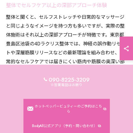
整体でセルフケア以上の深部アプローチ体験
整体と聞くと、セルフストレッチや日常的なマッサージ
と同じようなイメージを持つ方も多いですが、実際の整
体施術はそれ以上の深部アプローチが特徴です。東京都
豊島区池袋の4Dラクリス整体では、神経の誤作動リセッ
トや深層筋膜リリースなどの最新理論を組み合わせ、日
常的なセルフケアでは届きにくい筋肉や筋膜の奥深い部
分にまで直接的に働きかけます。
090-8225-3209
この深部アプローチにより、慢性的な肩こりや腰痛・疲
※営業電話はお断り
労が根本から改善されるケースが多く見られます。例え
ば、表面的なマッサージでは一時的な軽減しか得られな
ホットペッパービュティーのご予約はこち
かった症状も、4Dラクリス整体独自の手技で長年の悩み
ら
が改善したという利用者の声も多数あります。
BodyAll公式アプリ（予約・問い合わせ）
特に、長時間のデスクワークや立ち仕事による肩や腰の