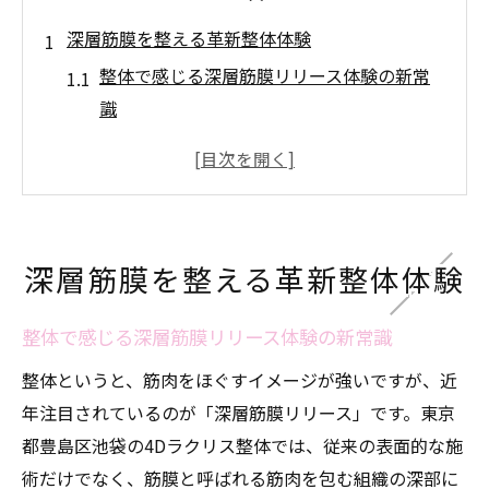
深層筋膜を整える革新整体体験
整体で感じる深層筋膜リリース体験の新常
識
池袋で受ける整体が導く体質改善の第一歩
整体とセルフエステの違いと選び方を解説
整体サブスクが注目される理由とその効果
ボディケアに整体を取り入れるメリットと
深層筋膜を整える革新整体体験
は
4Dラクリス整体の驚きの効果と特長
整体で感じる深層筋膜リリース体験の新常識
整体の枠を超えた4Dラクリス整体の効果と
整体というと、筋肉をほぐすイメージが強いですが、近
は
年注目されているのが「深層筋膜リリース」です。東京
神経リセット整体で実感する瞬間的な変化
都豊島区池袋の4Dラクリス整体では、従来の表面的な施
深層筋膜へ届く整体がなぜ選ばれるのか
術だけでなく、筋膜と呼ばれる筋肉を包む組織の深部に