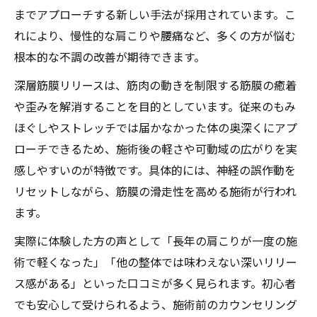
整体の新技術4D電流がもたらす体調変化
までアプローチする新しい手法が採用されています。こ
れにより、慢性的な肩こりや腰痛など、多くの方が悩む
整体施術と酸素カプセルの相乗効果を解説
根本的な不調の改善が期待できます。
根本改善を目指す方に選ばれる施術法
整体で根本改善を目指すための重要ポイン
深層筋膜リリースは、筋肉の動きを制限する筋膜の癒着
ト
や歪みを解消することを目的としています。従来のもみ
ほぐしやストレッチでは届かなかった体の奥深くにアプ
整体難民が納得する根本ケアの実践法とは
ローチできるため、施術後の軽さや可動域の広がりを実
整体で実現する筋バランス調整の効果解説
感しやすいのが特徴です。具体的には、神経の誤作動を
整体とセルフエステ併用の効果的な活用法
リセットしながら、筋膜の滑走性を高める施術が行われ
整体で姿勢改善と自律神経調整を両立する
ます。
方法
実際に体験した方の声として「長年の肩こりが一度の施
酸素カプセルと整体の複合ケアで体質改善を
術で軽くなった」「他の整体では味わえない深いリリー
整体と酸素カプセルで目指す根本的体質改
ス感がある」といった口コミが多く見られます。初心者
善
でも安心して受けられるよう、施術前のカウンセリング
酸素カプセル整体の効果と活用シーンとは