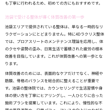
も丁寧に行われるため、初めての方にもおすすめです。
整体とボディケア複合施術の最新トレンド
整体サブスクで実現する継続的体調管理法
池袋で受ける整体が導く体質改善の第一歩
整体とセルフエステを組み合わせた新提案
池袋エリアで提供されている整体は、単なる一時的なリ
セルフケアでは届かない深部までアプローチ
ラクゼーションにとどまりません。特に4Dラクリス整体
では、プロアスリートのメンテナンス理論を応用し、体
整体でセルフケア以上の深部アプローチ体
のクセや姿勢の歪み、日常生活で蓄積された疲労の根本
験
改善を目指しています。これが体質改善への第一歩とな
整体の専門技術が導く長期的な体質改善へ
ります。
整体とセルフエステの限界とプロ施術の違
い
体質改善のためには、表面的なケアだけでなく、神経や
筋膜、骨格のバランスを総合的に整えることが重要で
プロの整体師が伝える深層筋膜への重要性
す。池袋の整体院では、カウンセリングで生活習慣や身
整体のボディケアで感じる変化と持続力と
体の使い方を丁寧にヒアリングし、一人ひとりに合った
は
施術プランを提案しています。これにより、慢性的な不
効果持続型整体で健康パフォーマンス向上へ