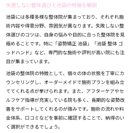
失敗しない整体選びと池袋の特徴を解説
整体で姿勢改善する際の通院回数の目安
姿勢改善に必要な通院計画と費用感を解説
池袋には多種多様な整体院が集まっており、それぞれ施
術内容や得意分野、雰囲気が異なります。失敗しない整
整体による猫背矯正は何回通えば効果的か
体選びのコツは、自身の悩みや目的に合った整体院を見
整体の費用は姿勢改善でどう変わる？
極めることです。特に「姿勢矯正 池袋」「池袋 整体 ゴ
身体再構築アーキテクトが語るコスパ重視
ッドハンド」など、専門的な施術や評判が高い院にも注
の選択
目が集まっています。
身体再構築アーキテクトが解説する姿勢ケア
池袋の整体院の特徴として、個々の体の状態を丁寧にカ
身体再構築アーキテクト流の根本改善アプ
ウンセリングし、オーダーメイドで施術プランを組み立
ローチ
ててくれる点が挙げられます。また、アフターケアやセ
整体による姿勢ケアの新常識を徹底解説
ルフケア指導が充実している院も多く、長期的な姿勢改
整体とセルフケアで実現する姿勢のリセッ
善をサポートしてくれるのが強みです。施術の流れや料
ト法
金体系、口コミなどを事前に確認することで、納得のい
再発防止まで見据えた整体の姿勢改善戦略
く選択ができるでしょう。