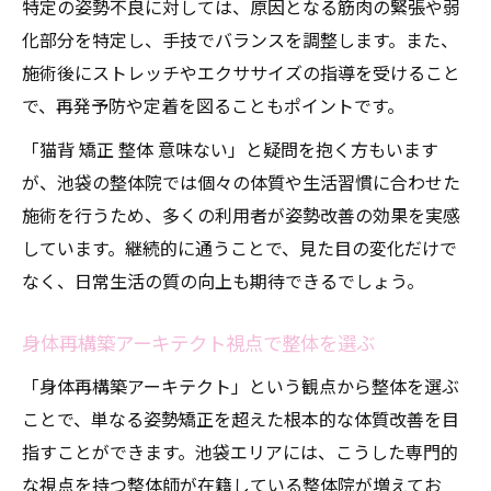
特定の姿勢不良に対しては、原因となる筋肉の緊張や弱
化部分を特定し、手技でバランスを調整します。また、
施術後にストレッチやエクササイズの指導を受けること
で、再発予防や定着を図ることもポイントです。
「猫背 矯正 整体 意味ない」と疑問を抱く方もいます
が、池袋の整体院では個々の体質や生活習慣に合わせた
施術を行うため、多くの利用者が姿勢改善の効果を実感
しています。継続的に通うことで、見た目の変化だけで
なく、日常生活の質の向上も期待できるでしょう。
身体再構築アーキテクト視点で整体を選ぶ
「身体再構築アーキテクト」という観点から整体を選ぶ
ことで、単なる姿勢矯正を超えた根本的な体質改善を目
指すことができます。池袋エリアには、こうした専門的
な視点を持つ整体師が在籍している整体院が増えてお