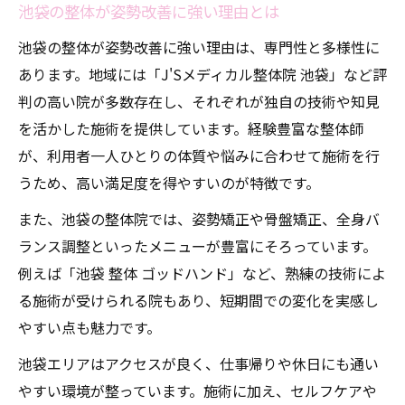
池袋の整体が姿勢改善に強い理由とは
池袋の整体が姿勢改善に強い理由は、専門性と多様性に
あります。地域には「J'Sメディカル整体院 池袋」など評
判の高い院が多数存在し、それぞれが独自の技術や知見
を活かした施術を提供しています。経験豊富な整体師
が、利用者一人ひとりの体質や悩みに合わせて施術を行
うため、高い満足度を得やすいのが特徴です。
また、池袋の整体院では、姿勢矯正や骨盤矯正、全身バ
ランス調整といったメニューが豊富にそろっています。
例えば「池袋 整体 ゴッドハンド」など、熟練の技術によ
る施術が受けられる院もあり、短期間での変化を実感し
やすい点も魅力です。
池袋エリアはアクセスが良く、仕事帰りや休日にも通い
やすい環境が整っています。施術に加え、セルフケアや