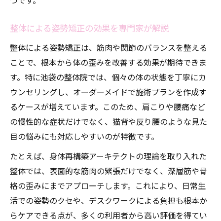
つです。
整体による姿勢矯正の効果を専門家が解説
整体による姿勢矯正は、筋肉や関節のバランスを整える
ことで、根本から体の歪みを改善する効果が期待できま
す。特に池袋の整体院では、個々の体の状態を丁寧にカ
ウンセリングし、オーダーメイドで施術プランを作成す
るケースが増えています。このため、肩こりや腰痛など
の慢性的な症状だけでなく、猫背や反り腰のような見た
目の悩みにも対応しやすいのが特徴です。
たとえば、身体再構築アーキテクトの理論を取り入れた
整体では、表面的な筋肉の緊張だけでなく、深層筋や骨
格の歪みにまでアプローチします。これにより、日常生
活での姿勢のクセや、デスクワークによる負担も根本か
らケアできる点が、多くの利用者から高い評価を得てい