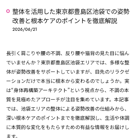
整体を活用した東京都豊島区池袋での姿勢
改善と根本ケアのポイントを徹底解説
2026/06/21
長引く肩こりや腰の不調、反り腰や猫背の見た目に悩ん
でいませんか？東京都豊島区池袋エリアでは、多様な整
体が姿勢改善をサポートしていますが、目先のリラクゼ
ーションだけで本当に根本から変わるのでしょうか。実
は“身体再構築アーキテクト”という視点から、不調の本
質を見極めたアプローチが注目を集めています。本記事
では、池袋エリアの整体による姿勢改善の仕組みから、
深い根本ケアのポイントまでを徹底解説し、生活や体調
に本質的な変化をもたらすための有益な情報をお届けし
ます。