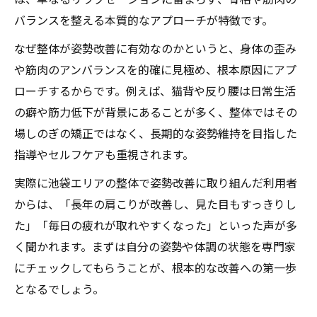
バランスを整える本質的なアプローチが特徴です。
整体と整骨院の違いを姿勢改善目線で整理
姿勢矯正なら整体か整骨院か選ぶ基準とは
なぜ整体が姿勢改善に有効なのかというと、身体の歪み
整体でできることと整骨院の特徴を比較
や筋肉のアンバランスを的確に見極め、根本原因にアプ
ローチするからです。例えば、猫背や反り腰は日常生活
身体再構築アーキテクトが教える選び方
の癖や筋力低下が背景にあることが多く、整体ではその
姿勢改善に最適な施術機関の見極め方
場しのぎの矯正ではなく、長期的な姿勢維持を目指した
姿勢矯正は池袋の整体が有効な理由
指導やセルフケアも重視されます。
池袋の整体が姿勢矯正に強い理由を考察
実際に池袋エリアの整体で姿勢改善に取り組んだ利用者
整体による姿勢矯正の効果を専門家が解説
からは、「長年の肩こりが改善し、見た目もすっきりし
姿勢矯正に整体が選ばれる本当の理由
た」「毎日の疲れが取れやすくなった」といった声が多
整体での姿勢矯正が意味ないと言われる誤
く聞かれます。まずは自分の姿勢や体調の状態を専門家
解
にチェックしてもらうことが、根本的な改善への第一歩
身体再構築アーキテクト流の姿勢矯正法
となるでしょう。
通院回数や費用の目安を知ろう