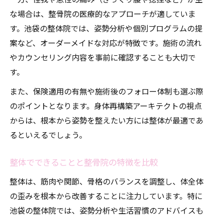
な場合は、整骨院の医療的なアプローチが適していま
す。池袋の整体院では、姿勢分析や個別プログラムの提
案など、オーダーメイドな対応が特徴です。施術の流れ
やカウンセリング内容を事前に確認することも大切で
す。
また、保険適用の有無や施術後のフォロー体制も選ぶ際
のポイントとなります。身体再構築アーキテクトの視点
からは、根本から姿勢を整えたい方には整体が最適であ
るといえるでしょう。
整体でできることと整骨院の特徴を比較
整体は、筋肉や関節、骨格のバランスを調整し、体全体
の歪みを根本から改善することに注力しています。特に
池袋の整体院では、姿勢分析や生活習慣のアドバイスも