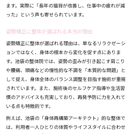
ます。実際に「長年の猫背が改善し、仕事中の疲れが減
った」という声も寄せられています。
姿勢矯正に整体が選ばれる本当の理由
姿勢矯正に整体が選ばれる理由は、単なるリラクゼーシ
ョンではなく、身体の根本から変化を促す点にありま
す。池袋の整体院では、姿勢の歪みが引き起こす肩こり
や腰痛、頭痛などの慢性的な不調を「本質的な問題」と
して捉え、身体全体のバランス調整を目指す施術が重視
されています。また、施術後のセルフケア指導や生活習
慣のアドバイスも充実しており、再発予防に力を入れて
いる点も特徴的です。
例えば、池袋の「身体再構築アーキテクト」的な整体で
は、利用者一人ひとりの体質やライフスタイルに合わせ