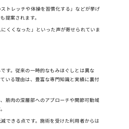
のストレッチや体操を習慣化する」などが挙げ
ズも提案されます。
れにくくなった」といった声が寄せられていま
みです。従来の一時的なもみほぐしとは異な
得ている理由は、豊富な専門知識と実績に裏付
で、筋肉の深層部へのアプローチや関節可動域
す。
低減できる点です。施術を受けた利用者からは