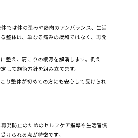
整体では体の歪みや筋肉のアンバランス、生活
いる整体は、単なる痛みの緩和ではなく、再発
的に整え、肩こりの根源を解消します。例え
特定して施術方針を組み立てます。
肩こり整体が初めての方にも安心して受けられ
に再発防止のためのセルフケア指導や生活習慣
が受けられる点が特徴です。