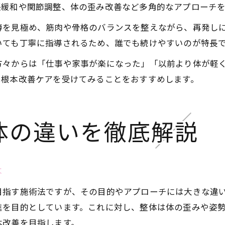
張緩和や関節調整、体の歪み改善など多角的なアプローチを
癖を見極め、筋肉や骨格のバランスを整えながら、再発し
いても丁寧に指導されるため、誰でも続けやすいのが特長
方々からは「仕事や家事が楽になった」「以前より体が軽
た根本改善ケアを受けてみることをおすすめします。
体の違いを徹底解説
は
目指す施術法ですが、その目的やアプローチには大きな違
進を目的としています。これに対し、整体は体の歪みや姿
本改善を目指します。