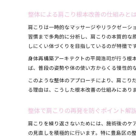
整体による肩こり根本改善の仕組みと
肩こりは一時的なマッサージやリラクゼーシ
習慣まで多角的に分析し、肩こりの本質的な
しにくい体づくりを目指しているのが特徴で
身体再構築アーキテクトの平岡浩司が行う根
ば、普段の姿勢や体の使い方からくる慢性的
このような整体のアプローチにより、肩こり
る理由は、こうした根本改善の仕組みにあり
整体で肩こりの再発を防ぐポイント解
肩こりを繰り返さないためには、施術後のケ
の見直しを積極的に行います。特に豊島区の