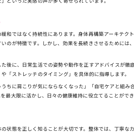
た」といった実感の声が多く寄せられています。
整体の口コミ体験談で分かる安心感とは
整体 池袋おすすめ院の口コミを徹底分析
る
の緩和ではなく持続性にあります。身体再構築アーキテク
すいのが特徴です。しかし、効果を長続きさせるためには
した後に、日常生活での姿勢や動作を正すアドバイスが徹
」や「ストレッチのタイミング」を具体的に指導します。
ううちに肩こりが気にならなくなった」「自宅ケアと組み
果を最大限に活かし、日々の健康維持に役立てることができ
体の状態を正しく知ることが大切です。整体では、丁寧な