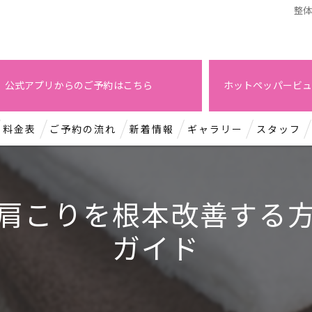
整
公式アプリからのご予約はこちら
ホットペッパービュ
料金表
ご予約の流れ
新着情報
ギャラリー
スタッフ
肩こりを根本改善する
ガイド