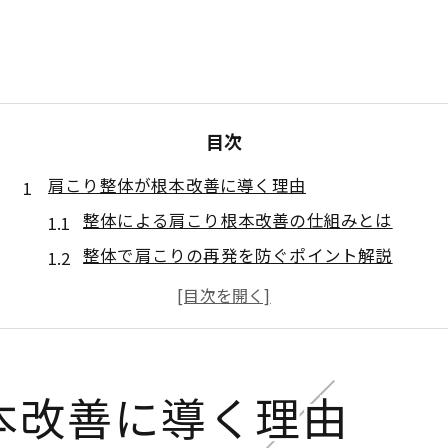
目次
肩こり整体が根本改善に導く理由
整体による肩こり根本改善の仕組みとは
整体で肩こりの再発を防ぐポイント解説
身体再構築アーキテクトの整体技術の強み
肩こり整体の効果と持続性の秘密を知る
整体で肩こりを根本から解消する方法
マッサージと整体の違いを徹底解説
本改善に導く理由
整体とマッサージの施術目的の違いとは