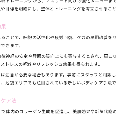
体幹トレーニングから、アスリート向けの強化メニューま
整体院の料金やサービス比較のポイント
題や目標を明確にし、整体とトレーニングを両立させるこ
メンズにも人気の整体院の特徴とは
ゴッドハンド整体院の選び方と注意点
効果
れることで、細胞の活性化や疲労回復、ケガの早期改善を
待できます。
自律神経の安定や睡眠の質向上にも寄与するとされ、肩こ
、ストレスの軽減やリフレッシュ効果も得られます。
ては注意が必要な場合もあります。事前にスタッフと相談
は、池袋エリアでも注目されている新しいボディケア手法で
ィケア法
とで体内のコラーゲン生成を促進し、美肌効果や新陳代謝