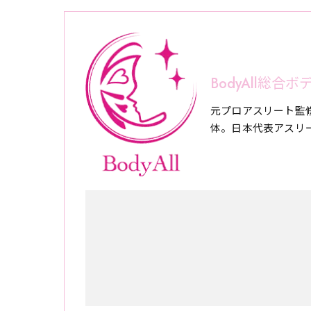
BodyAll総
元プロアスリート監
体。日本代表アスリ