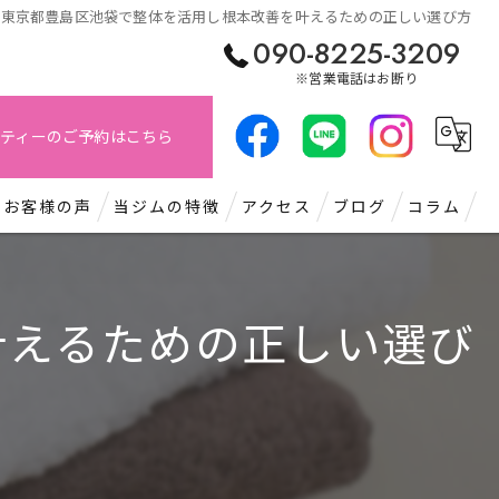
東京都豊島区池袋で整体を活用し根本改善を叶えるための正しい選び方
090-8225-3209
※営業電話はお断り
ティーのご予約はこちら
お客様の声
当ジムの特徴
アクセス
ブログ
コラム
パーソナル
叶えるための正しい選び
もみほぐし
肩こり
痩身
腰痛