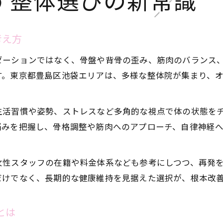
す整体選びの新常識
整体で肩こり腰痛を根本からケアする方法
持続的な変化をもたらす整体の施術内容とは
考え方
神経コンディショニングを複合的に活用する意義
整体のパーソナルトレーニング効果を解説
ゼーションではなく、骨盤や背骨の歪み、筋肉のバランス
す。東京都豊島区池袋エリアは、多様な整体院が集まり、
池袋で評判の整体が選ばれる理由に迫る
整体が叶える肩こり腰痛の根本ケア術
生活習慣や姿勢、ストレスなど多角的な視点で体の状態を
整体で肩こり腰痛の根本改善を目指す方法
悩みを把握し、骨格調整や筋肉へのアプローチ、自律神経
スポーツ整体と神経コンディショニングの魅力
パーソナルストレッチによる効果的なケア法
女性スタッフの在籍や料金体系なども参考にしつつ、再発
酸素カプセル活用で回復力を引き出す整体の力
だけでなく、長期的な健康維持を見据えた選択が、根本改
池袋整体院選びで失敗しないポイント
4Dラクリス整体を活用した全身アプローチ
とは
4Dラクリス整体の全身ケアで根本改善へ導く