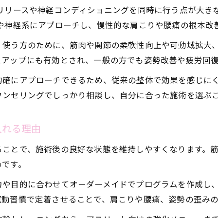
リリースや神経コンディショニングを同時に行う点が大き
スポーツ整体と組み合わせるメリットとは
や神経系にアプローチし、慢性的な肩こりや腰痛の根本改
パーソナルトレーニングが整体効果を高める理由
コラーゲンマシン併用のトータルボディケア法
く使う方のために、筋肉や関節の柔軟性向上や可動域拡大
スアップにも有効とされ、一般の方でも姿勢改善や疲労回
池袋で人気の整体が目指す全身アプローチ
女性やメンズも安心の整体体験の特徴
的確にアプローチできるため、従来の整体で効果を感じに
ウンセリングでしっかり相談し、自分に合った施術を選ぶ
整体で女性やメンズも安心できる理由とは
女性スタッフ在籍の整体院の選び方ポイント
入れる理由
パーソナルストレッチ対応の整体が選ばれる理由
痛みが少ない整体で初めての方も安心
ることで、施術後の良好な状態を維持しやすくなります。
口コミで人気の整体院が大切にする体験価値
めです。
口コミで話題の池袋整体の選び方ポイント
力や目的に合わせてオーダーメイドでプログラムを作成し
口コミで池袋整体院を選ぶ際の基準を解説
運動習慣で定着させることで、肩こりや腰痛、姿勢の歪み
ランキング上位の整体院が重視する施術法とは