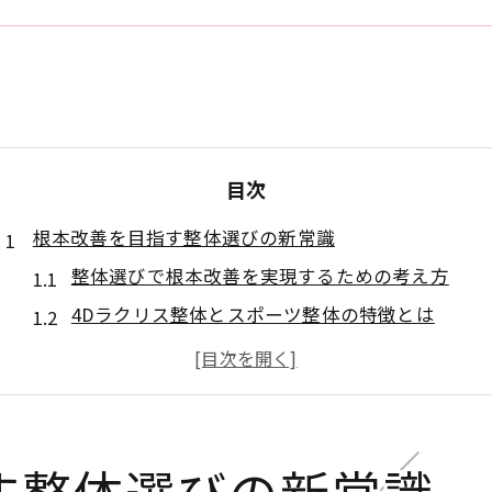
目次
根本改善を目指す整体選びの新常識
整体選びで根本改善を実現するための考え方
4Dラクリス整体とスポーツ整体の特徴とは
パーソナルトレーニングを整体に取り入れる理由
酸素カプセルを利用した新しい整体の効果
コラーゲンマシン活用のトータルボディケア法
池袋で受ける整体による持続的な変化とは