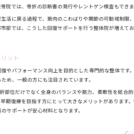
整骨院では、骨折の診断書の発行やレントゲン検査もでき
整体で実現する無理のないリハビリ計画
常生活に戻る過程で、筋肉のこわばりや関節の可動域制限
施術後の経過観察とフォローアップの重要性
都市部では、こうした回復サポートを行う整体院が増えて
メリット
回復やパフォーマンス向上を目的とした専門的な整体です
るため、一般の方にも注目されています。
は、骨折部位だけでなく全身のバランスや筋力、柔軟性を総合
の早期復帰を目指す方にとって大きなメリットがあります
者のサポートが安心材料となります。