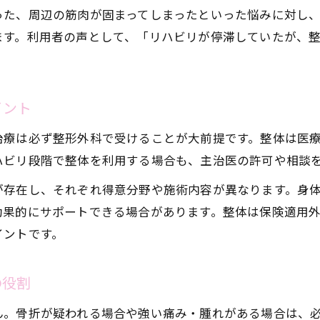
った、周辺の筋肉が固まってしまったといった悩みに対し
整体の施術が仕事や日常生活復帰を支援
ます。利用者の声として、「リハビリが停滞していたが、
アスリート整体の回復力が注目される理由
骨折後の不安を和らげる整体の施術内容
保険適用や診断書の疑問もやさしく解説
イント
整体と整骨院の保険適用範囲の違いを徹底解説
治療は必ず整形外科で受けることが大前提です。整体は医
骨折時の診断書や施術証明書の取得ポイント
ハビリ段階で整体を利用する場合も、主治医の許可や相談
整体利用時の自賠責や健康保険の注意点
が存在し、それぞれ得意分野や施術内容が異なります。身
池袋で整体を受ける際の費用と保険の関係
効果的にサポートできる場合があります。整体は保険適用
整形外科での診断と整体での証明書はどう違う
イントです。
整体を通じた骨折後の安心サポート術
整体による骨折後のアフターケアの流れ
の役割
池袋の整体院が大切にする安心サポート体制
ん。骨折が疑われる場合や強い痛み・腫れがある場合は、
骨折後の生活をサポートする整体の具体策