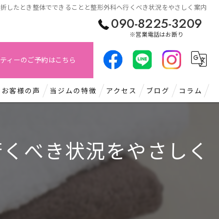
骨折したとき整体でできることと整形外科へ行くべき状況をやさしく案内
090-8225-3209
※営業電話はお断り
ティーのご予約はこちら
お客様の声
当ジムの特徴
アクセス
ブログ
コラム
パーソナル
行くべき状況をやさしく
もみほぐし
肩こり
痩身
腰痛