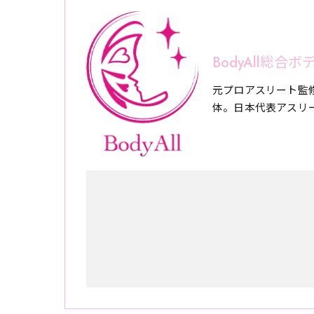
BodyAll総
元プロアスリート監
体。日本代表アスリ