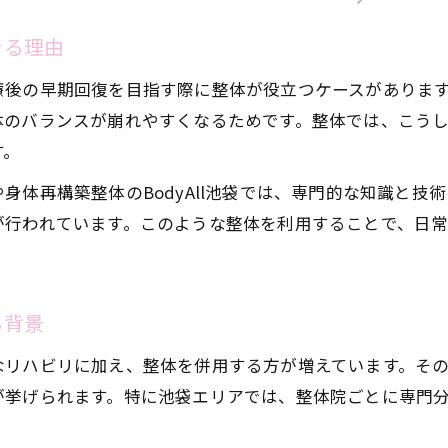
整体と整形外科の役割を分かりやすく解説
きる理由
池袋で骨折に対応可能な整体の特徴とは
整形外科の診断が必要なケースと整体の活用法
療後の早期回復を目指す際に整体が役立つケースがありま
体のバランスが崩れやすくなるためです。整体では、こう
整体利用時に知っておきたい適切な受診の順番
す。
池袋で骨折後の回復に整体が注目される理由
身体再構築整体のBodyAll池袋では、専門的な知識と技
池袋エリアで整体が骨折リハビリに選ばれる背景
が行われています。このような整体を利用することで、日
整体による骨折後の早期回復サポートが評判
池袋の整体院が持つ独自の回復アプローチとは
骨折後に整体を利用する際の安心ポイント
る背景
整体が池袋で支持される復帰サポートの実際
なリハビリに加え、整体を併用する方が増えています。そ
早期回復を目指す整体の特長とは
が挙げられます。特に池袋エリアでは、整体院ごとに専門
整体の独自アプローチで骨折後の回復を促進
身体再構築整体で得られる骨折後の効果