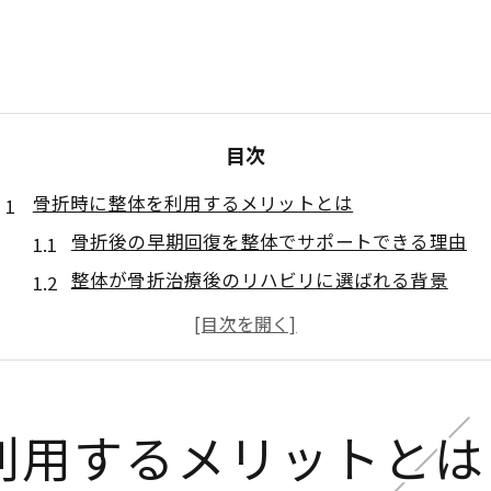
目次
骨折時に整体を利用するメリットとは
骨折後の早期回復を整体でサポートできる理由
整体が骨折治療後のリハビリに選ばれる背景
池袋で整体を利用する際の注意点とポイント
整体では骨折治療はできない現実とその役割
アスリート整体が骨折後に注目されるメリット
整形外科と整体の役割と選び方ガイド
利用するメリットとは
骨折時に整形外科と整体どちらを選ぶべきか