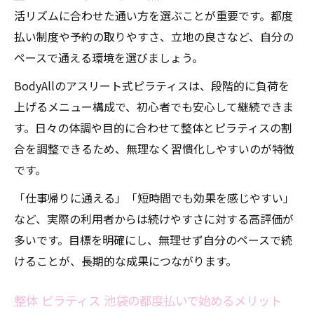
総まとめ
活リズムに合わせた通い方を選ぶことが重要です。都度
整体とピラティスで最大の効果を得るポイ
払い制度や予約の取りやすさ、立地の良さなど、自分の
ント解説
ペースで通える環境を選びましょう。
ピラティス効果を高める整体の習慣化テク
BodyAllのアスリート式ピラティスは、段階的に負荷を
ニック
上げるメニュー構成で、初心者でも安心して継続できま
整体 ピラティス 池袋で続けやすい方法を紹
す。日々の体調や目的に合わせて整体とピラティスの割
介
合を調整できるため、無理なく習慣化しやすいのが特徴
です。
パーソナル整体とピラティス活用の成功例
まとめ
「仕事帰りに通える」「短時間でも効果を感じやすい」
など、実際の利用者からは続けやすさに対する高評価が
多いです。目標を明確にし、無理せず自分のペースで続
けることが、長期的な成果につながります。
整体 ピラティス 池袋の都度払いで始めるメリット