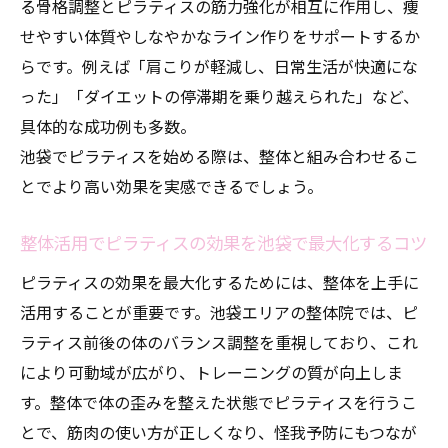
る骨格調整とピラティスの筋力強化が相互に作用し、痩
せやすい体質やしなやかなライン作りをサポートするか
らです。例えば「肩こりが軽減し、日常生活が快適にな
った」「ダイエットの停滞期を乗り越えられた」など、
具体的な成功例も多数。
池袋でピラティスを始める際は、整体と組み合わせるこ
とでより高い効果を実感できるでしょう。
整体活用でピラティスの効果を池袋で最大化するコツ
ピラティスの効果を最大化するためには、整体を上手に
活用することが重要です。池袋エリアの整体院では、ピ
ラティス前後の体のバランス調整を重視しており、これ
により可動域が広がり、トレーニングの質が向上しま
す。整体で体の歪みを整えた状態でピラティスを行うこ
とで、筋肉の使い方が正しくなり、怪我予防にもつなが