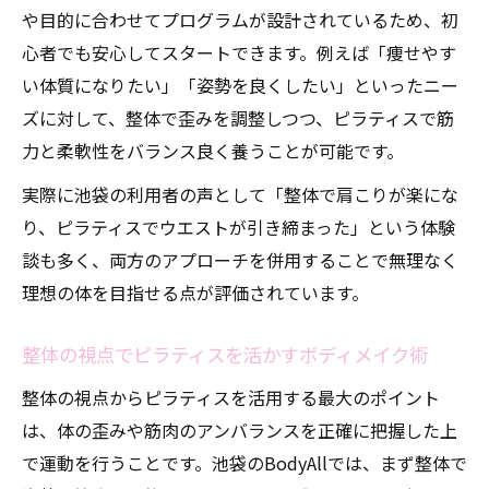
や目的に合わせてプログラムが設計されているため、初
心者でも安心してスタートできます。例えば「痩せやす
い体質になりたい」「姿勢を良くしたい」といったニー
ズに対して、整体で歪みを調整しつつ、ピラティスで筋
力と柔軟性をバランス良く養うことが可能です。
実際に池袋の利用者の声として「整体で肩こりが楽にな
り、ピラティスでウエストが引き締まった」という体験
談も多く、両方のアプローチを併用することで無理なく
理想の体を目指せる点が評価されています。
整体の視点でピラティスを活かすボディメイク術
整体の視点からピラティスを活用する最大のポイント
は、体の歪みや筋肉のアンバランスを正確に把握した上
で運動を行うことです。池袋のBodyAllでは、まず整体で