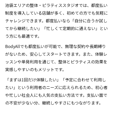
池袋エリアの整体・ピラティススタジオでは、都度払い
制度を導入している店舗が多く、初めての方でも気軽に
チャレンジできます。都度払いなら「自分に合うか試し
てから継続したい」「忙しくて定期的に通えない」とい
う方にも最適です。
BodyAllでも都度払いが可能で、無理な契約や長期縛り
がないため、安心してスタートできます。また、体験レ
ッスンや単発利用を通じて、整体とピラティスの効果を
実感しやすいのもメリットです。
「まずは1回だけ体験したい」「予定に合わせて利用し
たい」という利用者のニーズに応えられるため、初心者
や忙しい社会人にも人気の支払い方法です。支払い面で
の不安が少ない分、継続しやすさにもつながります。