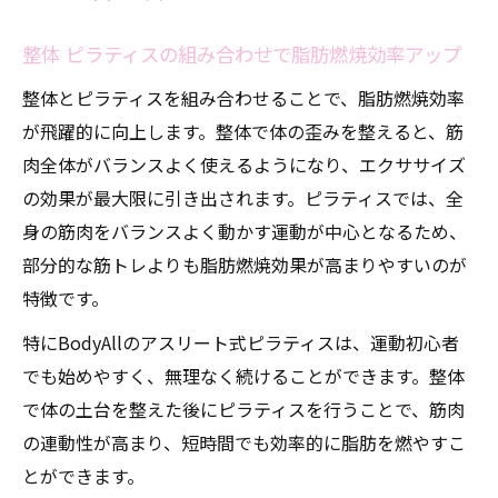
整体 ピラティスの組み合わせで脂肪燃焼効率アップ
整体とピラティスを組み合わせることで、脂肪燃焼効率
が飛躍的に向上します。整体で体の歪みを整えると、筋
肉全体がバランスよく使えるようになり、エクササイズ
の効果が最大限に引き出されます。ピラティスでは、全
身の筋肉をバランスよく動かす運動が中心となるため、
部分的な筋トレよりも脂肪燃焼効果が高まりやすいのが
特徴です。
特にBodyAllのアスリート式ピラティスは、運動初心者
でも始めやすく、無理なく続けることができます。整体
で体の土台を整えた後にピラティスを行うことで、筋肉
の連動性が高まり、短時間でも効率的に脂肪を燃やすこ
とができます。