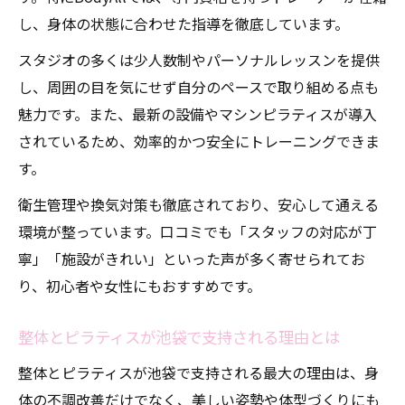
整体 ピラティスの組み合わせで脂肪燃焼効
し、身体の状態に合わせた指導を徹底しています。
率アップ
スタジオの多くは少人数制やパーソナルレッスンを提供
ヨガとの比較でわかる整体 ピラティスの痩
し、周囲の目を気にせず自分のペースで取り組める点も
身効果
魅力です。また、最新の設備やマシンピラティスが導入
初心者も安心できるピラティス実践の秘訣
されているため、効率的かつ安全にトレーニングできま
整体とピラティス初心者も安心の進め方を
す。
紹介
衛生管理や換気対策も徹底されており、安心して通える
ピラティス初心者が整体と両立しやすい理
環境が整っています。口コミでも「スタッフの対応が丁
由
寧」「施設がきれい」といった声が多く寄せられてお
整体活用でピラティス初心者の不安を解消
り、初心者や女性にもおすすめです。
しよう
ピラティス初心者に適した整体との併用方
整体とピラティスが池袋で支持される理由とは
法
整体とピラティスが池袋で支持される最大の理由は、身
整体 ピラティス 池袋で初心者が安心できる
体の不調改善だけでなく、美しい姿勢や体型づくりにも