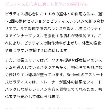
ピラティス初心者に適した整体との併用方法
ピラティス初心者におすすめの整体との併用方法は、週1
～2回の整体セッションとピラティスレッスンの組み合わ
せです。まず整体で体のバランスを整え、次にピラティ
スでインナーマッスルを強化する流れが効果的です。こ
れにより、ピラティスの動作効率が上がり、体型の変化
や痩せやすい体質作りに直結します。
また、池袋エリアではパーソナル指導や都度払いのシス
テムを導入しているスタジオも多く、初心者でも無理な
く続けやすい環境が整っています。BodyAllのアスリート
式ピラティスでは、トレーナーが整体の結果をフィード
バックしながらレッスン内容を調整してくれるため、初
心者でも安心して進められます。