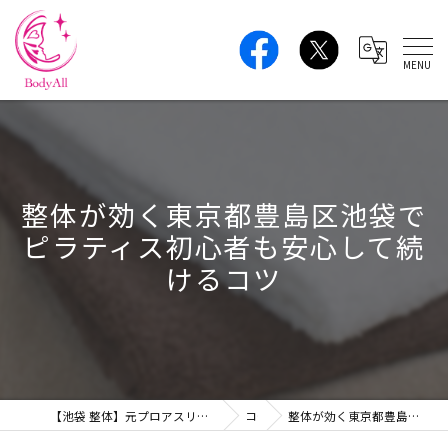
整体が効く東京都豊島区池袋で
ピラティス初心者も安心して続
けるコツ
【池袋 整体】元プロアスリートの本格ボディケア｜肩こり・腰痛・姿勢改善 BodyAll
コラム
整体が効く東京都豊島区池袋でピラティス初心者も安心して続けるコツ