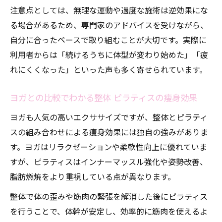
注意点としては、無理な運動や過度な施術は逆効果にな
る場合があるため、専門家のアドバイスを受けながら、
自分に合ったペースで取り組むことが大切です。実際に
利用者からは「続けるうちに体型が変わり始めた」「疲
れにくくなった」といった声も多く寄せられています。
ヨガとの比較でわかる整体 ピラティスの痩身効果
ヨガも人気の高いエクササイズですが、整体とピラティ
スの組み合わせによる痩身効果には独自の強みがありま
す。ヨガはリラクゼーションや柔軟性向上に優れていま
すが、ピラティスはインナーマッスル強化や姿勢改善、
脂肪燃焼をより重視している点が異なります。
整体で体の歪みや筋肉の緊張を解消した後にピラティス
を行うことで、体幹が安定し、効率的に筋肉を使えるよ