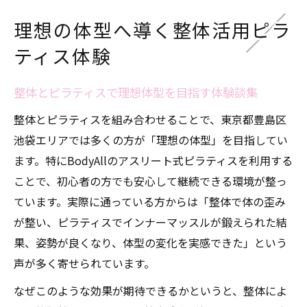
理想の体型へ導く整体活用ピラ
ティス体験
整体とピラティスで理想体型を目指す体験談集
整体とピラティスを組み合わせることで、東京都豊島区
池袋エリアでは多くの方が「理想の体型」を目指してい
ます。特にBodyAllのアスリート式ピラティスを利用する
ことで、初心者の方でも安心して継続できる環境が整っ
ています。実際に通っている方からは「整体で体の歪み
が整い、ピラティスでインナーマッスルが鍛えられた結
果、姿勢が良くなり、体型の変化を実感できた」という
声が多く寄せられています。
なぜこのような効果が期待できるかというと、整体によ