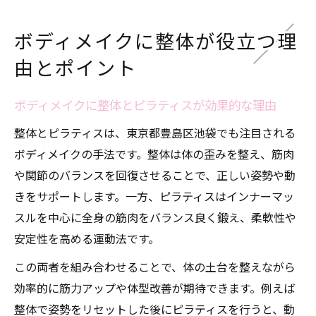
ボディメイクに整体が役立つ理
由とポイント
ボディメイクに整体とピラティスが効果的な理由
整体とピラティスは、東京都豊島区池袋でも注目される
ボディメイクの手法です。整体は体の歪みを整え、筋肉
や関節のバランスを回復させることで、正しい姿勢や動
きをサポートします。一方、ピラティスはインナーマッ
スルを中心に全身の筋肉をバランス良く鍛え、柔軟性や
安定性を高める運動法です。
この両者を組み合わせることで、体の土台を整えながら
効率的に筋力アップや体型改善が期待できます。例えば
整体で姿勢をリセットした後にピラティスを行うと、動