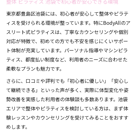
整体 ピラティス 池袋で初心者が安心できる環境
東京都豊島区池袋には、初心者が安心して整体やピラテ
ィスを受けられる環境が整っています。特にBodyAllのア
スリート式ピラティスは、丁寧なカウンセリングや個別
対応が特徴で、初めての方でも不安を感じにくいサポー
ト体制が充実しています。パーソナル指導やマシンピラ
ティス、都度払い制度など、利用者のニーズに合わせた
柔軟なプランも魅力です。
さらに、口コミや評判でも「初心者に優しい」「安心し
て継続できる」といった声が多く、実際に体型変化や姿
勢改善を実感した利用者の体験談も多数あります。池袋
エリアで整体やピラティスを検討している方は、まず体
験レッスンやカウンセリングを受けてみることをおすす
めします。