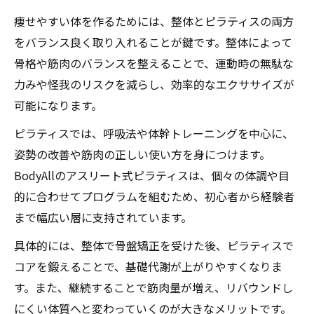
痩せやすい体を作るためには、整体とピラティスの両方
をバランス良く取り入れることが鍵です。整体によって
骨格や筋肉のバランスを整えることで、運動時の無駄な
力みや怪我のリスクを減らし、効率的なエクササイズが
可能になります。
ピラティスでは、呼吸法や体幹トレーニングを中心に、
姿勢の改善や筋肉の正しい使い方を身につけます。
BodyAllのアスリート式ピラティスは、個々の体調や目
的に合わせてプログラムを組むため、初心者から経験者
まで幅広い層に支持されています。
具体的には、整体で骨盤矯正を受けた後、ピラティスで
コアを鍛えることで、基礎代謝が上がりやすくなりま
す。また、継続することで筋肉量が増え、リバウンドし
にくい体質へと変わっていくのが大きなメリットです。