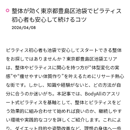
整体が効く東京都豊島区池袋でピラティス
初心者も安心して続けるコツ
2026/04/08
ピラティス初心者も池袋で安心してスタートできる整体
をお探しではありませんか？東京都豊島区池袋エリア
は、整体やピラティスに関心を持つ方が“体型変化の実
感”や“痩せやすい体質作り”を叶えるためにリサーチ熱心
な街です。しかし、知識や経験がないと、どの方法が自
分に合うのか迷いがち。本記事では、BodyAllのアスリ
ート式ピラティスを基軸として、整体とピラティスをど
う効果的に組み合わせて始めれば良いのか、継続しやす
い環境や実践的なコツを詳しくご紹介します。これによ
り、ダイエット目的や姿勢改善など、理想の身体へ一歩