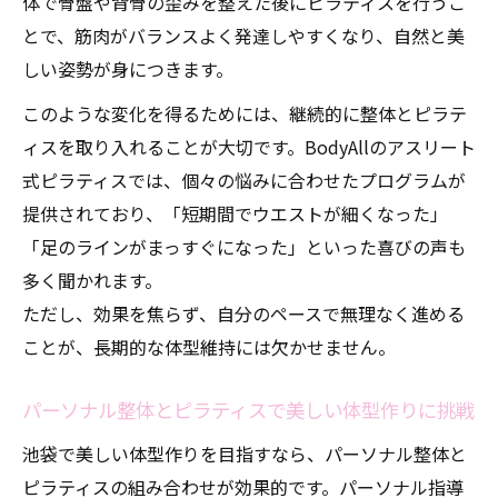
体で骨盤や背骨の歪みを整えた後にピラティスを行うこ
とで、筋肉がバランスよく発達しやすくなり、自然と美
しい姿勢が身につきます。
このような変化を得るためには、継続的に整体とピラテ
ィスを取り入れることが大切です。BodyAllのアスリート
式ピラティスでは、個々の悩みに合わせたプログラムが
提供されており、「短期間でウエストが細くなった」
「足のラインがまっすぐになった」といった喜びの声も
多く聞かれます。
ただし、効果を焦らず、自分のペースで無理なく進める
ことが、長期的な体型維持には欠かせません。
パーソナル整体とピラティスで美しい体型作りに挑戦
池袋で美しい体型作りを目指すなら、パーソナル整体と
ピラティスの組み合わせが効果的です。パーソナル指導