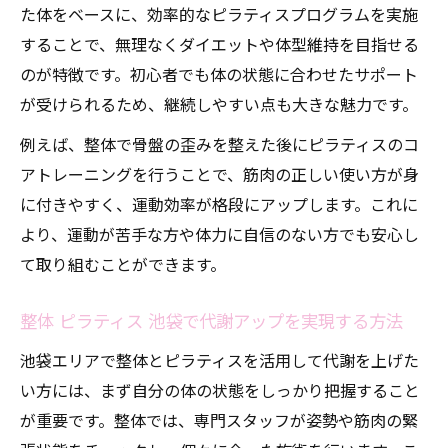
た体をベースに、効率的なピラティスプログラムを実施
することで、無理なくダイエットや体型維持を目指せる
のが特徴です。初心者でも体の状態に合わせたサポート
が受けられるため、継続しやすい点も大きな魅力です。
例えば、整体で骨盤の歪みを整えた後にピラティスのコ
アトレーニングを行うことで、筋肉の正しい使い方が身
に付きやすく、運動効率が格段にアップします。これに
より、運動が苦手な方や体力に自信のない方でも安心し
て取り組むことができます。
整体 ピラティス 池袋で代謝アップを実現する方法
池袋エリアで整体とピラティスを活用して代謝を上げた
い方には、まず自分の体の状態をしっかり把握すること
が重要です。整体では、専門スタッフが姿勢や筋肉の緊