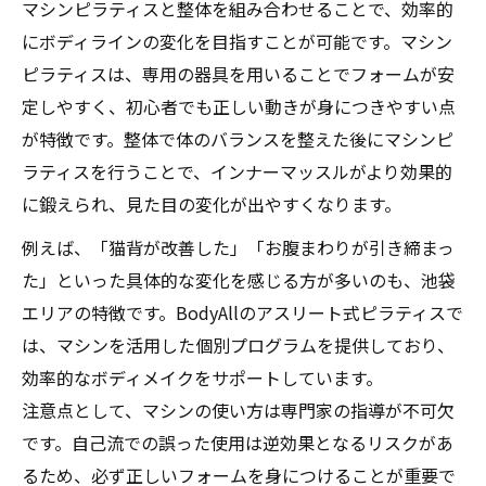
マシンピラティスと整体を組み合わせることで、効率的
にボディラインの変化を目指すことが可能です。マシン
ピラティスは、専用の器具を用いることでフォームが安
定しやすく、初心者でも正しい動きが身につきやすい点
が特徴です。整体で体のバランスを整えた後にマシンピ
ラティスを行うことで、インナーマッスルがより効果的
に鍛えられ、見た目の変化が出やすくなります。
例えば、「猫背が改善した」「お腹まわりが引き締まっ
た」といった具体的な変化を感じる方が多いのも、池袋
エリアの特徴です。BodyAllのアスリート式ピラティスで
は、マシンを活用した個別プログラムを提供しており、
効率的なボディメイクをサポートしています。
注意点として、マシンの使い方は専門家の指導が不可欠
です。自己流での誤った使用は逆効果となるリスクがあ
るため、必ず正しいフォームを身につけることが重要で