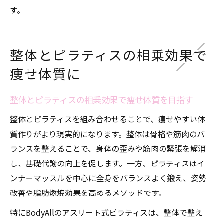
す。
整体とピラティスの相乗効果で
痩せ体質に
整体とピラティスの相乗効果で痩せ体質を目指す
整体とピラティスを組み合わせることで、痩せやすい体
質作りがより現実的になります。整体は骨格や筋肉のバ
ランスを整えることで、身体の歪みや筋肉の緊張を解消
し、基礎代謝の向上を促します。一方、ピラティスはイ
ンナーマッスルを中心に全身をバランスよく鍛え、姿勢
改善や脂肪燃焼効果を高めるメソッドです。
特にBodyAllのアスリート式ピラティスは、整体で整え