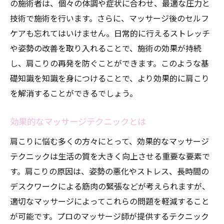
肩こりに悩むあなたへ池袋マッサージの最前線
の施術者は、個々の体調や症状に合わせ、最適な圧力と
肩こり解消のための最新トレンド
技術で施術を行います。さらに、マッサージ後のセルフ
ケアも忘れてはいけません。日常的に行えるストレッチ
池袋で試したいマッサージの新技術
や姿勢の改善を取り入れることで、施術の効果が持続
効果的な肩こり対策とは
し、肩こりの再発を防ぐことができます。このような基
プロがすすめるマッサージ用品
礎知識を知識を身につけることで、より効果的に肩こり
肩こり解消のための新しい施術法
を解消することができるでしょう。
池袋で探す肩こり解消の秘訣
池袋で肩こりの悩み解決プロが選ぶマッサージ
効果的なマッサージテクニックとは
プロが選ぶ最適なマッサージ施術
肩こりに悩む多くの方々にとって、効果的なマッサージ
肩こりを解消するための選択肢
テクニックは生活の質を大きく向上させる重要な要素で
池袋でおすすめのマッサージサロン
す。肩こりの原因は、姿勢の悪化やストレス、長時間の
デスクワークによる筋肉の緊張などが考えられますが、
肩こりに特化した施術を受けるメリット
適切なマッサージによってこれらの問題を軽減すること
プロがすすめる肩こり解消の方法
が可能です。プロのマッサージ師が提供するテクニック
肩こり対策のための池袋の店舗情報