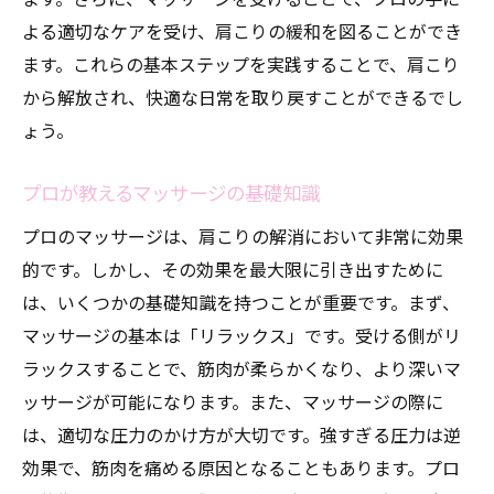
生活習慣が肩こりに与える影響
よる適切なケアを受け、肩こりの緩和を図ることができ
肩こりを引き起こす姿勢のチェック
ます。これらの基本ステップを実践することで、肩こり
プロが教える原因別の対策法
から解放され、快適な日常を取り戻すことができるでし
肩こり予防に効果的な日常習慣
ょう。
池袋で手に入る新たな健康法
プロが教えるマッサージの基礎知識
プロの技術で肩の重さを軽減池袋のマッサージ
秘訣
プロのマッサージは、肩こりの解消において非常に効果
的です。しかし、その効果を最大限に引き出すために
プロのマッサージで肩こりを和らげる
は、いくつかの基礎知識を持つことが重要です。まず、
効果を実感できる施術の流れ
マッサージの基本は「リラックス」です。受ける側がリ
肩の重さを軽減するためのアプローチ
ラックスすることで、筋肉が柔らかくなり、より深いマ
池袋のプロがすすめるケアアイテム
ッサージが可能になります。また、マッサージの際に
マッサージ後の効果を持続させる方法
は、適切な圧力のかけ方が大切です。強すぎる圧力は逆
肩こり解消のためのプロのアドバイス
効果で、筋肉を痛める原因となることもあります。プロ