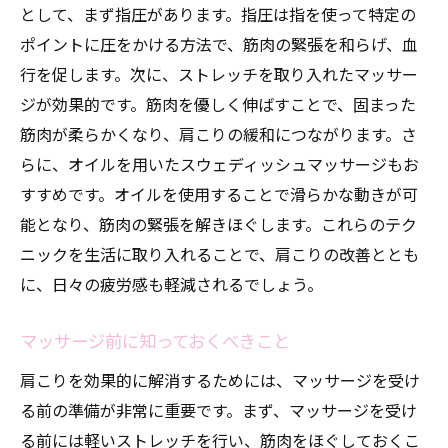
として、まず指圧があります。指圧は指を使って特定の
専門的な施術で肩こり解消池袋の名店が導く健
ポイントに圧をかける方法で、筋肉の緊張を和らげ、血
康
行を促します。次に、ストレッチを取り入れたマッサー
専門家による肩こり対策のアドバイス
ジが効果的です。筋肉を優しく伸ばすことで、固まった
池袋の名店で受ける施術の魅力
筋肉が柔らかくなり、肩こりの緩和につながります。さ
肩こり解消に特化したプロの技術
らに、オイルを用いたスウェディッシュマッサージもお
すすめです。オイルを使用することで滑らかな動きが可
健康維持のためのマッサージの重要性
能となり、筋肉の緊張を解きほぐします。これらのテク
プロが教える肩こり解消のための秘訣
ニックを生活に取り入れることで、肩こりの改善ととも
池袋で体験する専門的な施術法
に、日々の疲労感も軽減されるでしょう。
肩こりに効く池袋で体験するマッサージの魅力
肩こりに効くマッサージの特徴
マッサージ前に知っておくべきこと
池袋で試すべきマッサージ体験
肩こりを効果的に解消するためには、マッサージを受け
プロがすすめる肩こり対策法
る前の準備が非常に重要です。まず、マッサージを受け
肩こり解消のためのマッサージツール
る前には軽いストレッチを行い、筋肉をほぐしておくこ