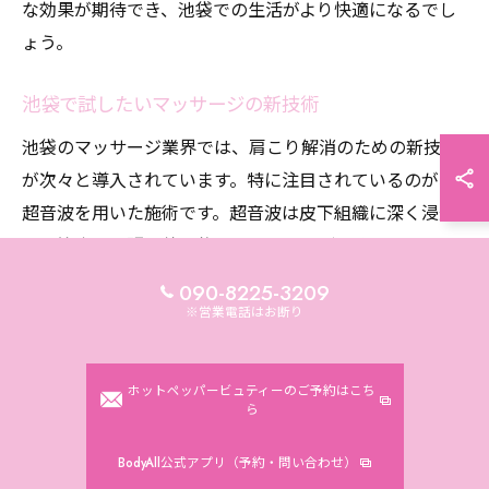
な効果が期待でき、池袋での生活がより快適になるでし
ょう。
池袋で試したいマッサージの新技術
池袋のマッサージ業界では、肩こり解消のための新技術
が次々と導入されています。特に注目されているのが、
超音波を用いた施術です。超音波は皮下組織に深く浸透
し、筋肉の緊張を効果的にほぐすことができます。さら
に、筋膜リリース技術も人気を集めています。これは、
090-8225-3209
筋膜と呼ばれる筋肉を覆う膜を解放し、可動域を広げる
※営業電話はお断り
ことで、肩こりの根本原因を取り除く方法です。池袋の
専門店では、これらの最先端技術を体験できるため、肩
ホットペッパービュティーのご予約はこち
こりに悩む方にとって非常に魅力的な選択肢となってい
ら
ます。最新の技術を取り入れた施術で、肩こりを解消
BodyAll公式アプリ（予約・問い合わせ）
し、池袋での健康的な生活を実現しましょう。