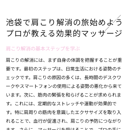
マッサージ前に知っておくべきこと
池袋のおすすめマッサージスポット
池袋で肩こり解消の旅始めよう
肩こり解消のためのセルフケア方法
プロが教える効果的マッサージ
都市の喧騒から逃れて肩こり撃退池袋での体験
都会の疲れを癒すマッサージの魅力
肩こり解消の基本ステップを学ぶ
リラックス効果を高める池袋のスポット
肩こりの解消には、まず自身の体調を把握することが重
肩こり解消に最適な環境作り
要です。最初のステップは、日常生活における姿勢のチ
プロがすすめるリラクゼーション法
ェックです。肩こりの原因の多くは、長時間のデスクワ
ストレス解消に効果的なマッサージ
ークやスマートフォンの使用による姿勢の悪化から来て
います。次に、筋肉の緊張を和らげることが求められま
心と体の健康を守るためのポイント
す。これには、定期的なストレッチや運動が効果的で
肩こりの原因を究明池袋で手に入れる新しい活
す。特に肩周りの筋肉を意識したエクササイズを取り入
力
れることで、血行が促進され、肩こりの予防につながり
肩こりの主な原因を知ろう
ます。さらに、マッサージを受けることで、プロの手に