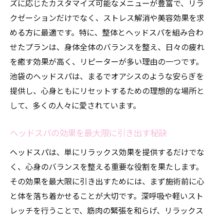
ズに応じたカスタマイズ可能なメニューが豊富で、リラ
緊張をほぐすためのリラクゼーションテク
クゼーションだけでなく、ストレス解消や美容効果を求
ニック
める方に最適です。特に、整体とヘッドスパを組み合わ
都会のオアシスで完全なリラックス
せたプランは、身体全体のバランスを整え、日々の疲れ
池袋の隠れ家での特別なひととき
を癒す効果が高く、リピーターが多い理由の一つです。
整体とヘッドスパで得られる池袋の深い癒し
池袋のヘッドスパは、まるでオアシスのような安らぎを
身体と心のバランスを整える整体
提供し、心身ともにリセットするための理想的な場所と
して、多くの人々に愛されています。
池袋でのヘッドスパのユニークな体験
深い癒しをもたらす技術の組み合わせ
ヘッドスパの効果を最大限に引き出す秘訣
心と体が喜ぶ池袋の整体スポット
ヘッドスパは、単にリラックス効果を提供するだけでな
整体とヘッドスパの融合が生む新しい自分
く、心身のバランスを整える重要な役割を果たします。
池袋での深いリラクゼーション方法
その効果を最大限に引き出すためには、まず施術前に心
池袋の忙しい日常を忘れる究極のヘッドスパ体
と体を落ち着かせることが大切です。深呼吸や軽いスト
験
レッチを行うことで、筋肉の緊張を和らげ、リラックス