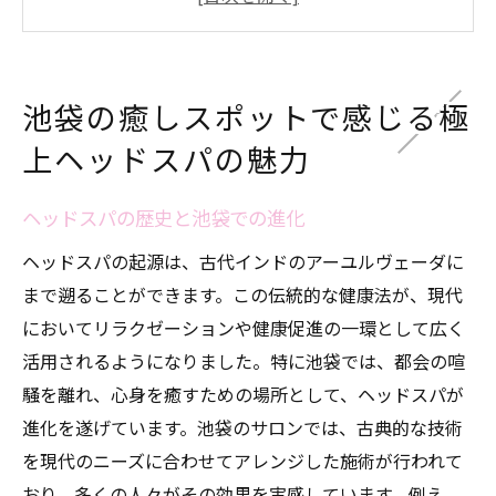
ヘッドスパの効果を最大限に引き出す秘訣
ヘッドスパで得られる心地よいリラクゼー
ション
池袋の癒しスポットで感じる極
美容と健康を促進する池袋のヘッドスパ
上ヘッドスパの魅力
極上のヘッドスパを体験するためのポイン
ト
ヘッドスパの歴史と池袋での進化
都会の喧騒から解放される池袋のヘッドスパ体
ヘッドスパの起源は、古代インドのアーユルヴェーダに
験
まで遡ることができます。この伝統的な健康法が、現代
都会のストレスとヘッドスパの相乗効果
においてリラクゼーションや健康促進の一環として広く
池袋で心身をリセットできる秘密
活用されるようになりました。特に池袋では、都会の喧
ヘッドスパが提供する究極の癒し空間
騒を離れ、心身を癒すための場所として、ヘッドスパが
池袋の隠れたヘッドスパスポット
進化を遂げています。池袋のサロンでは、古典的な技術
リラックスを促すヘッドスパの特徴
を現代のニーズに合わせてアレンジした施術が行われて
おり、多くの人々がその効果を実感しています。例え
池袋のヘッドスパで新たな自分を発見