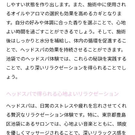
忙しい生活からの解放を促すヘッドスパ
しやすい状態を作り出します。また、施術中に使用され
池袋で体験する究極の癒し
るオイルやアロマの選択も効果を高めるカギとなりま
心の負担を軽減するリラクゼーション
す。自分の好みや体調に合った香りを選ぶことで、心地
よい時間を過ごすことができるでしょう。そして、施術
池袋での特別なリセットタイム
後はしっかりと水分を補給し、体内の循環を促進するこ
日常を忘れさせる極上のケア
とで、ヘッドスパの効果を持続させることができます。
池袋でのリラックス体験のすすめ
池袋でのヘッドスパ体験では、これらの秘訣を実践する
心身のリフレッシュを促す池袋の癒しのオアシ
ことで、より深いリラクゼーションを得られることでし
ス
ょう。
オアシスのような池袋のリラクゼーション
スポット
ヘッドスパで得られる心地よいリラクゼーション
心身のリフレッシュを促す施術
ヘッドスパは、日常のストレスや疲れを忘れさせてくれ
池袋での新しいヘッドスパの発見
る贅沢なリラクゼーション体験です。特に、東京都豊島
池袋の癒しのオアシスでリフレッシュ
区池袋にあるサロンでは、心地よい音楽とともに、頭皮
日常の疲れを取り去る特別な体験
を優しくマッサージされることで、深いリラックス感を