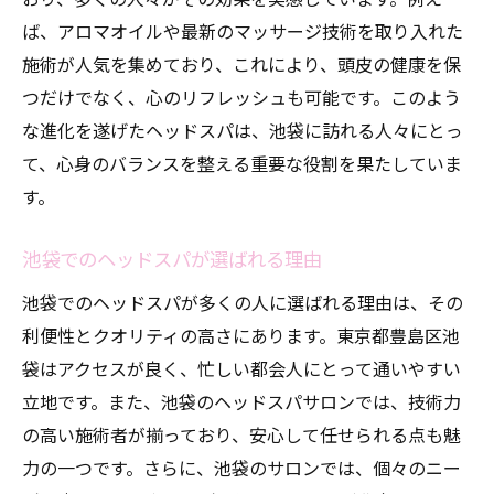
ば、アロマオイルや最新のマッサージ技術を取り入れた
心と体をリセットする池袋の整体とヘッドスパ
施術が人気を集めており、これにより、頭皮の健康を保
の融合
つだけでなく、心のリフレッシュも可能です。このよう
整体とヘッドスパの相乗効果とは
な進化を遂げたヘッドスパは、池袋に訪れる人々にとっ
池袋で体験できるユニークなリラクゼーシ
て、心身のバランスを整える重要な役割を果たしていま
ョン
す。
組み合わせの魅力を知る
整体とヘッドスパの理想的なバランス
池袋でのヘッドスパが選ばれる理由
池袋での特別な癒しの時間
池袋でのヘッドスパが多くの人に選ばれる理由は、その
融合体験がもたらす新しい活力
利便性とクオリティの高さにあります。東京都豊島区池
ヘッドスパで心の緊張を解き放つ池袋の隠れ家
袋はアクセスが良く、忙しい都会人にとって通いやすい
立地です。また、池袋のヘッドスパサロンでは、技術力
隠れ家で味わうプライベートな時間
の高い施術者が揃っており、安心して任せられる点も魅
心の平穏を取り戻すヘッドスパ
力の一つです。さらに、池袋のサロンでは、個々のニー
池袋の隠れ家で受ける特別なケア