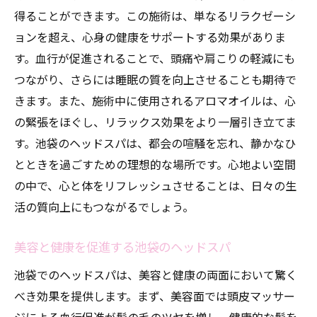
得ることができます。この施術は、単なるリラクゼーシ
池袋での心身のリフレッシュ方法
ョンを超え、心身の健康をサポートする効果がありま
池袋で極上のリラクゼーションを体感するヘッ
す。血行が促進されることで、頭痛や肩こりの軽減にも
ドスパ
つながり、さらには睡眠の質を向上させることも期待で
極上リラクゼーションを提供する池袋のヘ
きます。また、施術中に使用されるアロマオイルは、心
ッドスパ
の緊張をほぐし、リラックス効果をより一層引き立てま
ヘッドスパで体感する究極のリラックス
す。池袋のヘッドスパは、都会の喧騒を忘れ、静かなひ
池袋の特別なヒーリングスポット
とときを過ごすための理想的な場所です。心地よい空間
リラクゼーションの新しいトレンド
の中で、心と体をリフレッシュさせることは、日々の生
池袋で贅沢な時間を過ごす方法
活の質向上にもつながるでしょう。
極上の体験を求める人のための池袋のヘッ
美容と健康を促進する池袋のヘッドスパ
ドスパ
池袋でのヘッドスパは、美容と健康の両面において驚く
べき効果を提供します。まず、美容面では頭皮マッサー