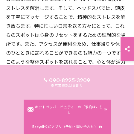
ストレスを解消します。そして、ヘッドスパでは、頭皮
を丁寧にマッサージすることで、精神的なストレスを解
き放ちます。特に忙しい日常を送る方々にとって、これ
らのスポットは心身のリセットをするための理想的な場
所です。また、アクセスが便利なため、仕事帰りや休日
のひとときに訪れることができるのも魅力の一つです。
このような整体スポットを訪れることで、心と体が活力
を取り戻し、ポジティブなライフスタイルを築く手助け
となるでしょう。
090-8225-3209
※営業電話はお断り
整体とヘッドスパの融合が生む新しい自分
池袋での整体とヘッドスパの組み合わせは、心身のリセ
ホットペッパービュティーのご予約はこち
ら
ットに最適なアプローチです。整体で体の歪みを整え、
ヘッドスパで精神的な負荷を軽減することで、まるで新
BodyAll公式アプリ（予約・問い合わせ）