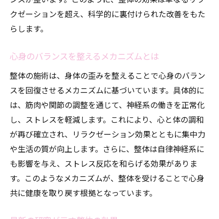
整体の効果を持続させる生活習慣
クゼーションを超え、科学的に裏付けられた改善をもた
整体師が教える効果的なセルフケア
らします。
整体施術後のベストな過ごし方
心身のバランスを整えるメカニズムとは
整体の基礎知識心身の健康を高める第一歩
整体の施術は、身体の歪みを整えることで心身のバラン
整体の基本概念と施術の流れ
スを回復させるメカニズムに基づいています。具体的に
整体の歴史と発展
は、筋肉や関節の調整を通じて、神経系の働きを正常化
整体を始めるにあたっての注意点
し、ストレスを軽減します。これにより、心と体の調和
初心者のための整体ガイド
が再び確立され、リラクゼーション効果とともに集中力
心身の健康に役立つ整体の基礎
や生活の質が向上します。さらに、整体は自律神経系に
整体を理解するための専門用語
も影響を与え、ストレス反応を和らげる効果がありま
整体施術が心に与える影響とその科学的根拠
す。このようなメカニズムが、整体を受けることで心身
心の安定をもたらす整体の効果
共に健康を取り戻す根拠となっています。
整体がもたらすリラクゼーションの科学