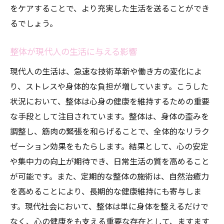
をケアすることで、より充実した生活を送ることができ
るでしょう。
整体が現代人の生活に与える影響
現代人の生活は、急速な技術革新や働き方の変化によ
り、ストレスや身体的な負担が増しています。こうした
状況において、整体は心身の健康を維持するための重要
な手段として注目されています。整体は、身体の歪みを
調整し、筋肉の緊張を和らげることで、全体的なリラク
ゼーション効果をもたらします。結果として、心の安定
や集中力の向上が期待でき、日常生活の質を高めること
が可能です。また、定期的な整体の施術は、自然治癒力
を高めることにより、長期的な健康維持にも寄与しま
す。現代社会において、整体は単に身体を整えるだけで
なく、心の健康をも支える重要な存在として、ますます