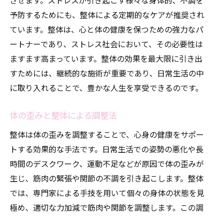
させます。ストレスが引き起こす様々な身体的、不調を
予防するためにも、整体による定期的なケアが推奨され
ています。整体は、心と体の健康を保つための強力なパ
ートナーであり、ストレス社会において、その必要性は
ますます高まっています。整体の効果を最大限に引き出
すためには、継続的な施術が重要であり、日常生活の中
に取り入れることで、豊かな人生を享受できるのです。
体の歪みと整体による調整法
整体は体の歪みを調整することで、心身の健康をサポー
トする効果的な手法です。日常生活での姿勢の悪化や長
時間のデスクワーク、運動不足などが原因で体の歪みが
生じ、筋肉の緊張や関節の不調を引き起こします。整体
では、専門家による手技を用いて個々の身体の状態を見
極め、適切な力加減で筋肉や関節を調整します。この調