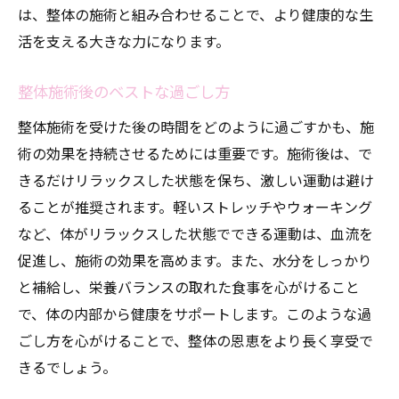
は、整体の施術と組み合わせることで、より健康的な生
活を支える大きな力になります。
整体施術後のベストな過ごし方
整体施術を受けた後の時間をどのように過ごすかも、施
術の効果を持続させるためには重要です。施術後は、で
きるだけリラックスした状態を保ち、激しい運動は避け
ることが推奨されます。軽いストレッチやウォーキング
など、体がリラックスした状態でできる運動は、血流を
促進し、施術の効果を高めます。また、水分をしっかり
と補給し、栄養バランスの取れた食事を心がけること
で、体の内部から健康をサポートします。このような過
ごし方を心がけることで、整体の恩恵をより長く享受で
きるでしょう。