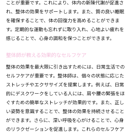
ことが重要です。これにより、体内の新陳代謝が促進さ
れ、整体の効果をサポートします。また、質の良い睡眠
を確保することで、体の回復力を高めることができま
す。定期的な運動も忘れずに取り入れ、心地よい疲れを
感じることで、心身の調和を保つことができます。
整体師が教える効果的なセルフケア
整体の効果を最大限に引き出すためには、日常生活での
セルフケアが重要です。整体師は、個々の状態に応じた
ストレッチやエクササイズを提案します。例えば、日常
的にデスクワークをしている人には、肩や腰の緊張をほ
ぐすための簡単なストレッチが効果的です。また、正し
い姿勢を意識することで、整体の効果を持続させること
ができます。さらに、深い呼吸を心がけることで、心身
のリラクゼーションを促進します。これらのセルフケア