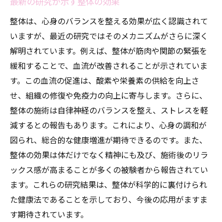
最新の研究が示す整体の効果
ストレス軽減における整体の役割
整体は、心身のバランスを整える効果が広く認識されて
心身のつながりを考慮した整体のアプロー
いますが、最近の研究ではそのメカニズムがさらに深く
チ
解明されています。例えば、整体が筋肉や関節の緊張を
整体がメンタルヘルスに与える影響
緩和することで、血流が改善されることが示されていま
心の健康に与える整体の具体的な効果
す。この血流の促進は、酸素や栄養素の供給を向上さ
整体を通じて得られる自然治癒力の向上とは
せ、組織の修復や免疫力の向上に寄与します。さらに、
自然治癒力を高める整体の方法
整体の施術は自律神経のバランスを整え、ストレスを軽
整体で改善される身体の自己修復能力
減するとの報告もあります。これにより、心身の調和が
整体による免疫力向上のメカニズム
図られ、総合的な健康増進が期待できるのです。また、
整体の効果は体だけでなく精神にも及び、施術後のリラ
体の自然治癒力を引き出す整体技術
ックス感が高まることが多くの被験者から報告されてい
整体施術がもたらす自己治癒力の活性化
ます。これらの研究結果は、整体が科学的に裏付けられ
整体が自然治癒力に与える影響の科学
た健康法であることを示しており、今後の応用がますま
心身の調和を促進する整体の具体的ステップ
す期待されています。