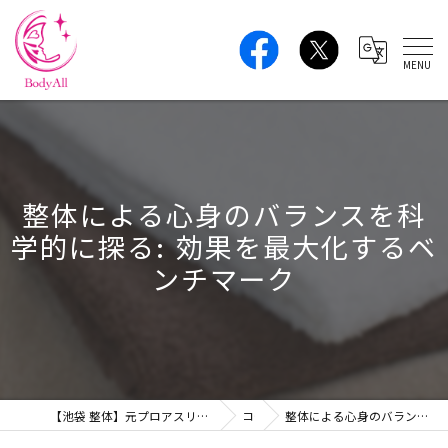
整体による心身のバランスを科
学的に探る: 効果を最大化するベ
ンチマーク
【池袋 整体】元プロアスリートの本格ボディケア｜肩こり・腰痛・姿勢改善 BodyAll
コラム
整体による心身のバランスを科学的に探る: 効果を最大化するベンチマーク