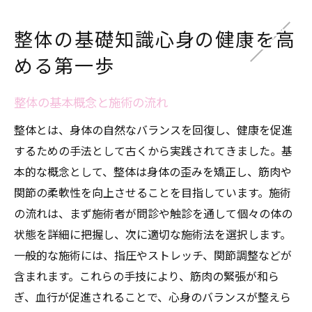
整体の基礎知識心身の健康を高
める第一歩
整体の基本概念と施術の流れ
整体とは、身体の自然なバランスを回復し、健康を促進
するための手法として古くから実践されてきました。基
本的な概念として、整体は身体の歪みを矯正し、筋肉や
関節の柔軟性を向上させることを目指しています。施術
の流れは、まず施術者が問診や触診を通して個々の体の
状態を詳細に把握し、次に適切な施術法を選択します。
一般的な施術には、指圧やストレッチ、関節調整などが
含まれます。これらの手技により、筋肉の緊張が和ら
ぎ、血行が促進されることで、心身のバランスが整えら