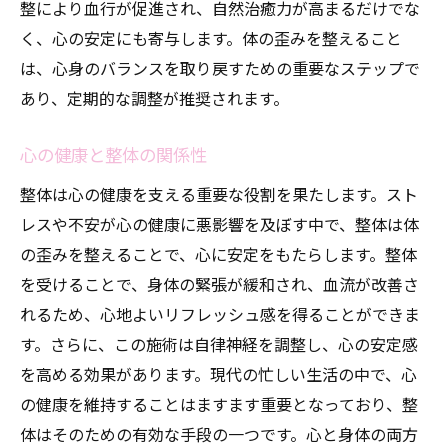
整により血行が促進され、自然治癒力が高まるだけでな
く、心の安定にも寄与します。体の歪みを整えること
は、心身のバランスを取り戻すための重要なステップで
あり、定期的な調整が推奨されます。
心の健康と整体の関係性
整体は心の健康を支える重要な役割を果たします。スト
レスや不安が心の健康に悪影響を及ぼす中で、整体は体
の歪みを整えることで、心に安定をもたらします。整体
を受けることで、身体の緊張が緩和され、血流が改善さ
れるため、心地よいリフレッシュ感を得ることができま
す。さらに、この施術は自律神経を調整し、心の安定感
を高める効果があります。現代の忙しい生活の中で、心
の健康を維持することはますます重要となっており、整
体はそのための有効な手段の一つです。心と身体の両方