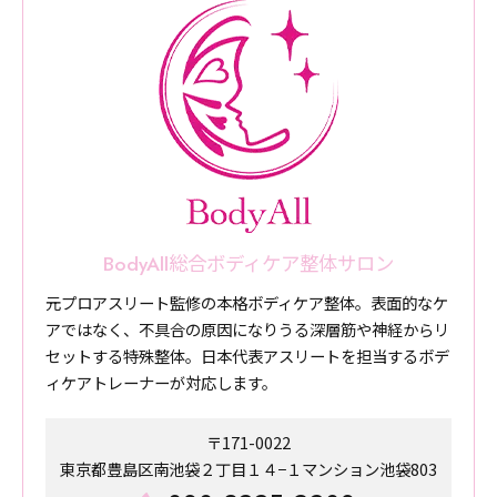
BodyAll総合ボディケア整体サロン
元プロアスリート監修の本格ボディケア整体。表面的なケ
アではなく、不具合の原因になりうる深層筋や神経からリ
セットする特殊整体。日本代表アスリートを担当するボデ
ィケアトレーナーが対応します。
〒171-0022
東京都豊島区南池袋２丁目１４−１マンション池袋803