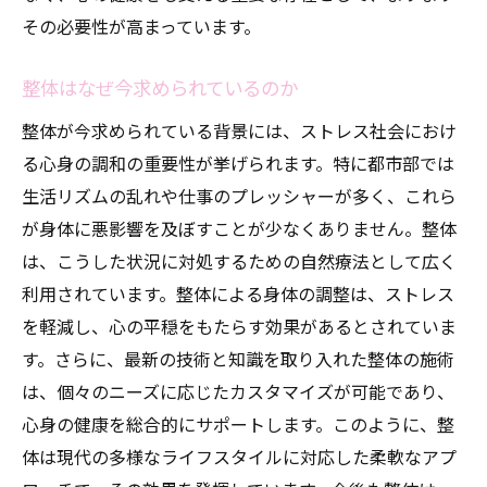
その必要性が高まっています。
整体はなぜ今求められているのか
整体が今求められている背景には、ストレス社会におけ
る心身の調和の重要性が挙げられます。特に都市部では
生活リズムの乱れや仕事のプレッシャーが多く、これら
が身体に悪影響を及ぼすことが少なくありません。整体
は、こうした状況に対処するための自然療法として広く
利用されています。整体による身体の調整は、ストレス
を軽減し、心の平穏をもたらす効果があるとされていま
す。さらに、最新の技術と知識を取り入れた整体の施術
は、個々のニーズに応じたカスタマイズが可能であり、
心身の健康を総合的にサポートします。このように、整
体は現代の多様なライフスタイルに対応した柔軟なアプ