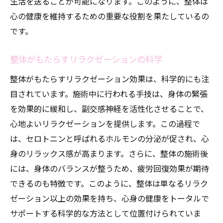
生活を送ることが可能になります。このように、整体は
心の健康を維持するための重要な役割を果たしているの
です。
整体がもたらすリラクゼーションの科学
整体がもたらすリラクゼーション効果は、科学的にも注
目されています。施術中に行われる手技は、身体の緊張
を効果的に緩和し、副交感神経を活性化させることで、
心地よいリラクゼーションを提供します。この過程で
は、セロトニンと呼ばれるホルモンの分泌が促され、心
身のリラックス感が高まります。さらに、整体の施術後
には、身体のバランスが整うため、疲労回復効果が期待
できるのも特徴です。このように、整体は単なるリラク
ゼーション以上の効果を持ち、心身の健康をトータルで
サポートする科学的な方法として位置付けられていま