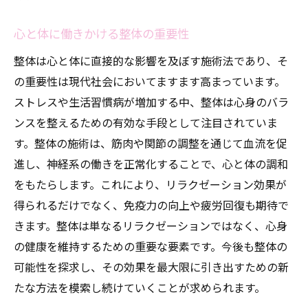
心と体に働きかける整体の重要性
整体は心と体に直接的な影響を及ぼす施術法であり、そ
の重要性は現代社会においてますます高まっています。
ストレスや生活習慣病が増加する中、整体は心身のバラ
ンスを整えるための有効な手段として注目されていま
す。整体の施術は、筋肉や関節の調整を通じて血流を促
進し、神経系の働きを正常化することで、心と体の調和
をもたらします。これにより、リラクゼーション効果が
得られるだけでなく、免疫力の向上や疲労回復も期待で
きます。整体は単なるリラクゼーションではなく、心身
の健康を維持するための重要な要素です。今後も整体の
可能性を探求し、その効果を最大限に引き出すための新
たな方法を模索し続けていくことが求められます。